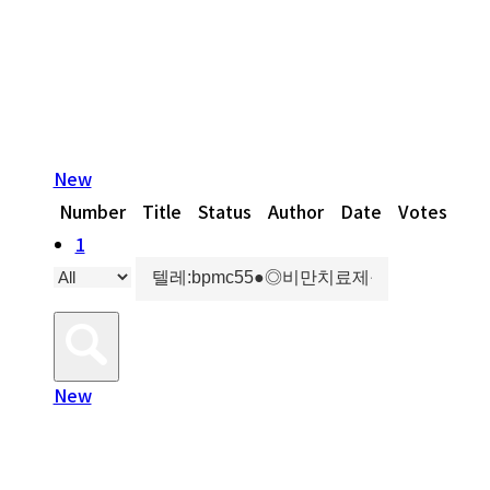
최우선 실현하기 위해 노력 합니다
New
Number
Title
Status
Author
Date
Votes
Vi
1
New