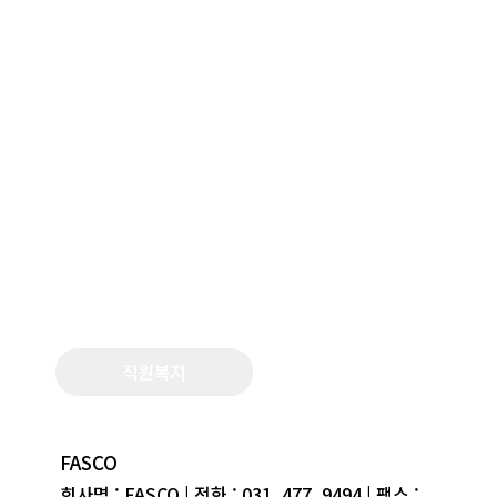
FASCO
Corporate Social
Responsibility
최고의 솔루션 제공으로 고객의 만족을 최우선 실현하
기 위해 노력하며 파트너사를 비롯한 이해 관계자들과
신뢰를 기반한 CSR(Corporate Social
Responsibility)실천을 통해
지속 가능한 기업으로 성장하겠습니다.
직원복지
FASCO
회사명 : FASCO | 전화 : 031. 477. 9494 | 팩스 :